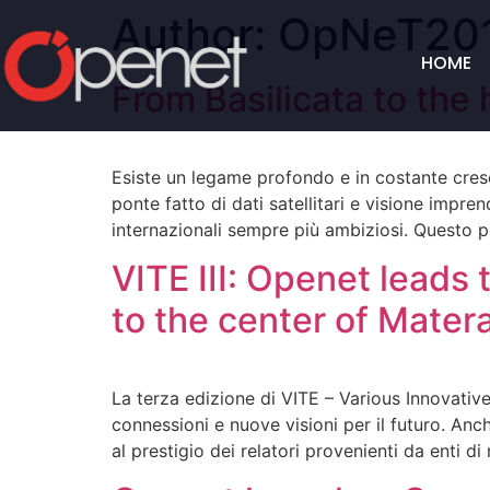
Author:
OpNeT20
HOME
From Basilicata to the
Esiste un legame profondo e in costante cresci
ponte fatto di dati satellitari e visione impre
internazionali sempre più ambiziosi. Questo p
VITE III: Openet leads 
to the center of Mater
La terza edizione di VITE – Various Innovativ
connessioni e nuove visioni per il futuro. Anch
al prestigio dei relatori provenienti da enti di