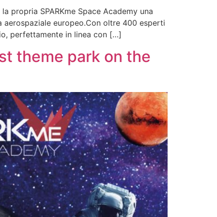
esso la propria SPARKme Space Academy una
a aerospaziale europeo.Con oltre 400 esperti
io, perfettamente in linea con […]
st theme park on the