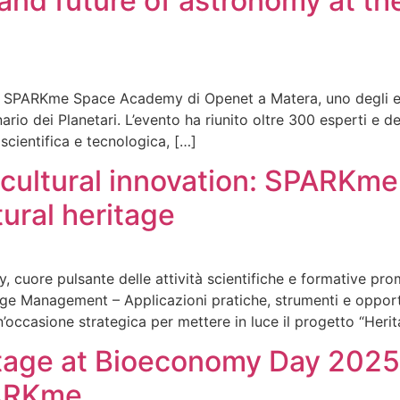
y and future of astronomy at
 SPARKme Space Academy di Openet a Matera, uno degli even
rio dei Planetari. L’evento ha riunito oltre 300 esperti e d
scientifica e tecnologica, […]
 cultural innovation: SPARKme
ltural heritage
 cuore pulsante delle attività scientifiche e formative p
itage Management – Applicazioni pratiche, strumenti e oppor
n’occasione strategica per mettere in luce il progetto “Her
tage at Bioeconomy Day 2025:
PARKme