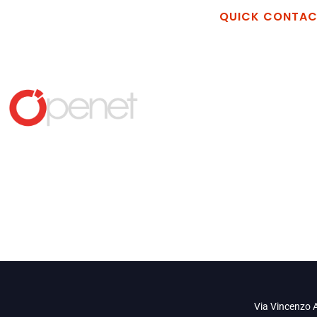
QUICK CONTA
Openet Techno
Via Vincenzo Al
Industriale La M
Matera MT
+39 389 26898
info@openet.it
Via Vincenzo A