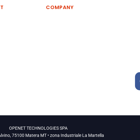
CT
COMPANY
logies Spa
Home
Company
vino, zona
Services
artella, 75100
R&D
News
54
Contatti
LAVORA CON NOI
OPENET TECHNOLOGIES SPA
lvino, 75100 Matera MT • zona Industriale La Martella