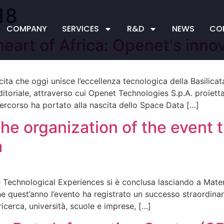
18
COMPANY
SERVICES
R&D
NEWS
CO
 heart of Africa: Openet's inn
ta che oggi unisce l’eccellenza tecnologica della Basilicata
nditoriale, attraverso cui Openet Technologies S.p.A. proiett
ercorso ha portato alla nascita dello Space Data […]
the organization of the event 
a
e Technological Experiences si è conclusa lasciando a Mater
e quest’anno l’evento ha registrato un successo straordinari
 ricerca, università, scuole e imprese, […]