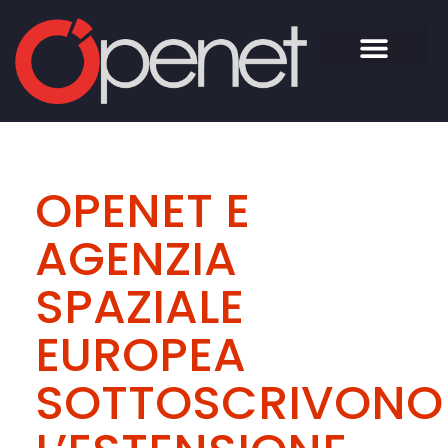
OPENET E
AGENZIA
SPAZIALE
EUROPEA
SOTTOSCRIVONO