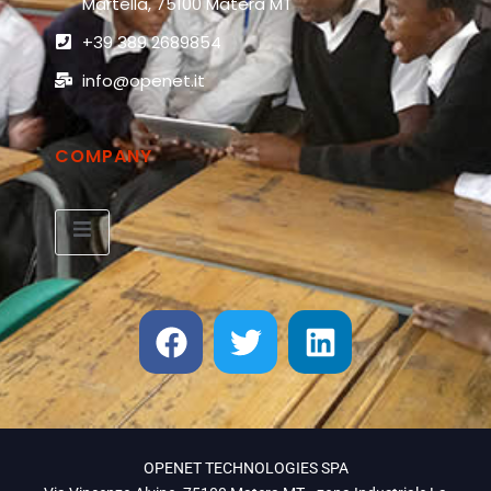
Martella, 75100 Matera MT
+39 389 2689854
info@openet.it
COMPANY
OPENET TECHNOLOGIES SPA