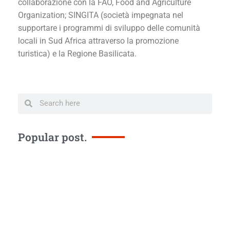
collaborazione con la FAO, Food and Agriculture
Organization; SINGITA (società impegnata nel
supportare i programmi di sviluppo delle comunità
locali in Sud Africa attraverso la promozione
turistica) e la Regione Basilicata.
Popular post.
F
Ba
to
he
Af
O
in