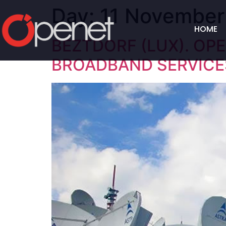
Day:
11 November
HOME
BEZTDORF (LUX). OP
BROADBAND SERVICE