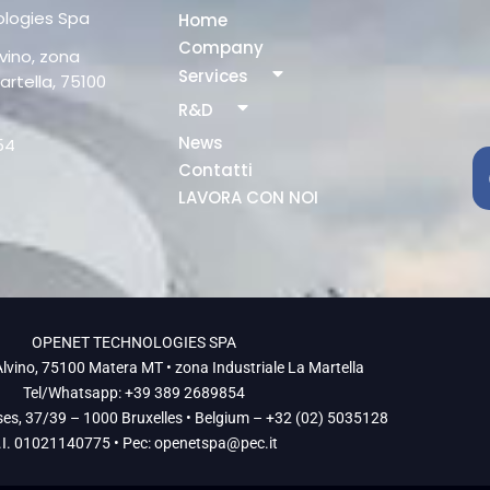
logies Spa
Home
Company
vino, zona
Services
artella, 75100
R&D
News
54
Contatti
LAVORA CON NOI
OPENET TECHNOLOGIES SPA
lvino, 75100 Matera MT • zona Industriale La Martella
Tel/Whatsapp: +39 389 2689854
ses, 37/39 – 1000 Bruxelles • Belgium – +32 (02) 5035128
.I. 01021140775 • Pec:
openetspa@pec.it