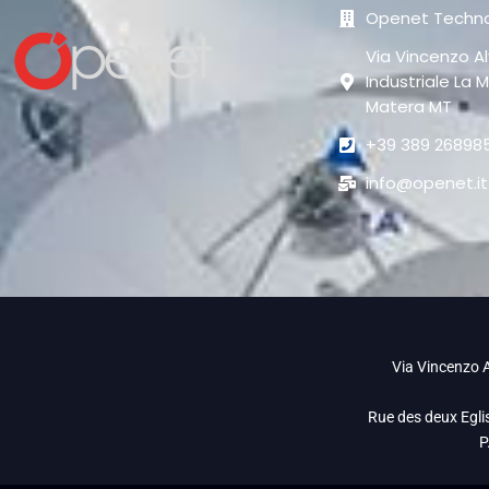
Openet Techno
Via Vincenzo Al
Industriale La M
Matera MT
+39 389 26898
info@openet.it
Via Vincenzo A
Rue des deux Egli
P