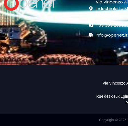
Via Vincenzo Al
Industriale La M
Matera MT
+39 389 26898
info@openet.it
Via Vincenzo A
Rue des deux Egli
P
Copyright © 2026 