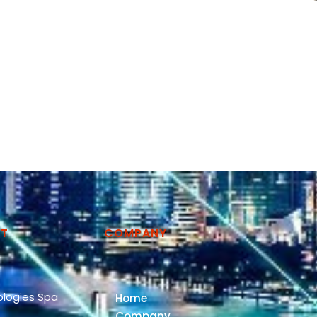
CT
COMPANY
logies Spa
Home
Company