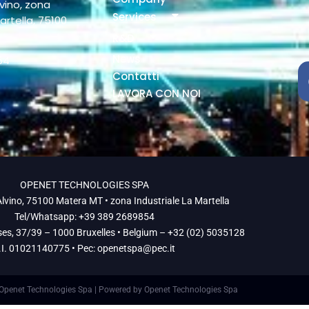
vino, zona
Services
artella, 75100
R&D
News
54
Contatti
LAVORA CON NOI
OPENET TECHNOLOGIES SPA
lvino, 75100 Matera MT • zona Industriale La Martella
Tel/Whatsapp: +39 389 2689854
ses, 37/39 – 1000 Bruxelles • Belgium – +32 (02) 5035128
.I. 01021140775 • Pec:
openetspa@pec.it
Openet Technologies Spa | Powered by Openet Technologies Spa