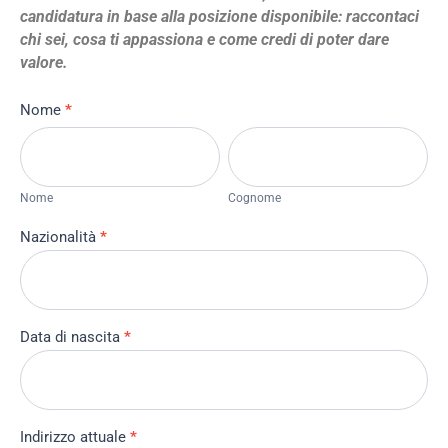
candidatura in base alla posizione disponibile: raccontaci
chi sei, cosa ti appassiona e come credi di poter dare
valore.
Lavora
Nome
*
con
Nome
Cognome
noi
Nome
Cognome
Nazionalità
*
Data di nascita
*
Indirizzo attuale
*