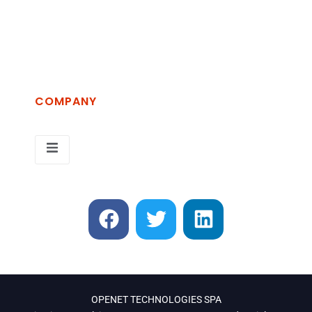
Martella, 75100 Matera MT
+39 389 2689854
info@openet.it
COMPANY
OPENET TECHNOLOGIES SPA