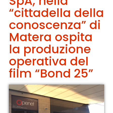
SpA, nella
“cittadella della
conoscenza” di
Matera ospita
la produzione
operativa del
film “Bond 25”