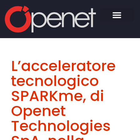
L’acceleratore
tecnologico
SPARKme, di
Openet
Technologies