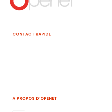
CONTACT RAPIDE
Openet Technologies Spa
Via Vincenzo Alvino, zona Industriale La
Martella, 75100 Matera MT
+39 389 2689854
info@openet.it
A PROPOS D'OPENET