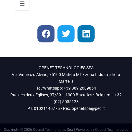
OPENET TECHNOLOGIES SPA
Via Vincenzo Alvino, 75100 Matera MT • zona Industriale La
Martella
Tel/Whatsapp: +39 389 2689854
Rue des deux Eglises, 37/39 – 1000 Bruxelles • Belgium – +32
(02) 5035128
P.I. 01021140775 • Pec:
openetspa@pec.it
Copyright © 2026 Openet Technologies Spa | Powered by Openet Technologies