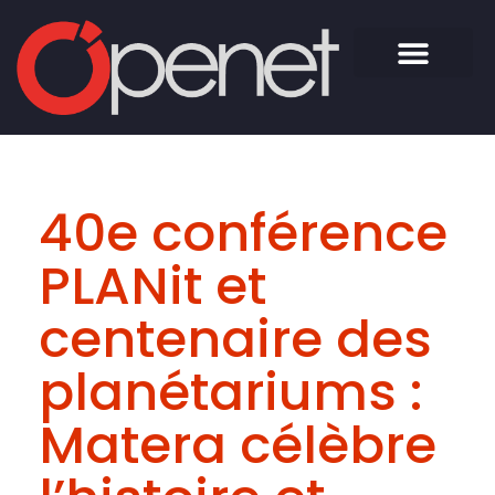
40e conférence
PLANit et
centenaire des
planétariums :
Matera célèbre