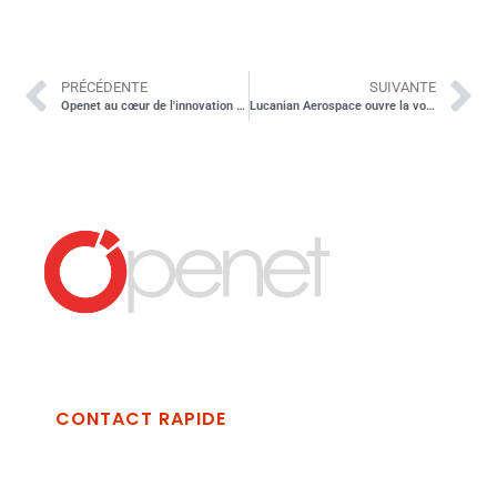
PRÉCÉDENTE
SUIVANTE
Openet au cœur de l'innovation culturelle : SPARKme organise un événement sur la transition numérique du patrimoine culturel
Lucanian Aerospace ouvre la voie en Afrique : le centre SDIC est inauguré à Nairobi.
CONTACT RAPIDE
Openet Technologies Spa