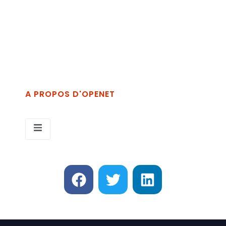
Via Vincenzo Alvino, zona Industriale La
Martella, 75100 Matera MT
+39 389 2689854
info@openet.it
A PROPOS D'OPENET