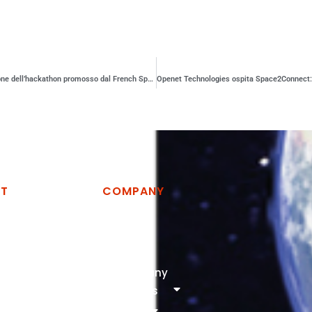
DefInSpace 2022: anche l’Italia partecipa alla seconda edizione dell’hackathon promosso dal French Space Command: 24 ore per immaginare soluzioni per la Difesa spaziale di domani.
CT
COMPANY
logies Spa
Home
Company
vino, zona
Services
artella, 75100