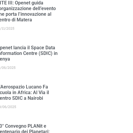
ITE III: Openet guida
’organizzazione dell’evento
he porta l’innovazione al
entro di Matera
4/11/2025
penet lancia il Space Data
nformation Centre (SDIC) in
enya
0/06/2025
’Aerospazio Lucano Fa
cuola in Africa: Al Via il
entro SDIC a Nairobi
9/06/2025
0° Convegno PLANit e
entenario dei Planetari: