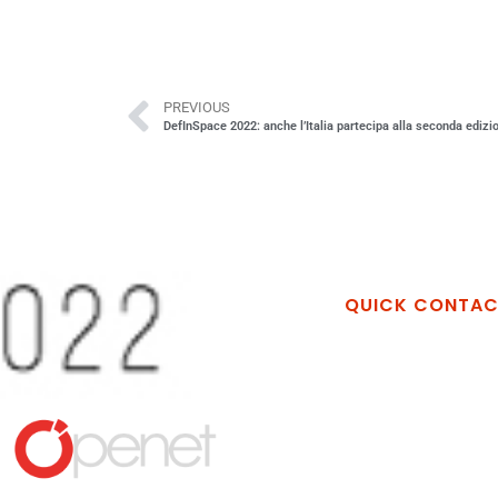
PREVIOUS
QUICK CONTA
Openet Techno
Via Vincenzo Al
Industriale La M
Matera MT