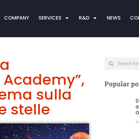
COMPANY
SERVICES
R&D
NEWS
CO
la
 Academy”,
Popular po
tema sulla
D
e stelle
d
O
0