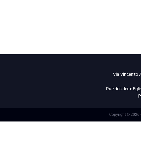
+39 389 26898
info@openet.it
Via Vincenzo A
Rue des deux Egli
P
Copyright © 2026 