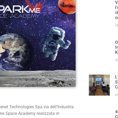
V
l
c
c
1
O
I
K
1
L
S
C
0
enet Technologies Spa via dell’Industria
4
RKme Space Academy realizzata in
C