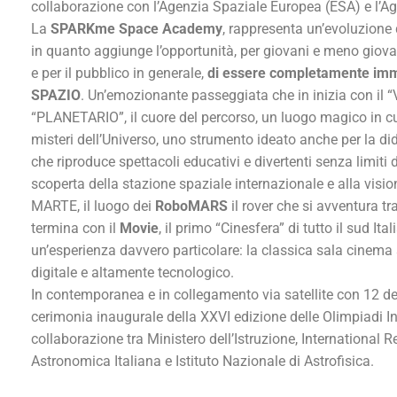
collaborazione con l’Agenzia Spaziale Europea (ESA) e l’Age
La
SPARKme Space Academy
, rappresenta un’evoluzione
in quanto aggiunge l’opportunità, per giovani e meno giovani
e per il pubblico in generale,
di essere completamente immer
SPAZIO
. Un’emozionante passeggiata che in inizia con il
“PLANETARIO”, il cuore del percorso, un luogo magico in cui
misteri dell’Universo, uno strumento ideato anche per la di
che riproduce spettacoli educativi e divertenti senza limiti
scoperta della stazione spaziale internazionale e alla vision
MARTE, il luogo dei
RoboMARS
il rover che si avventura tr
termina con il
Movie
, il primo “Cinesfera” di tutto il sud Ita
un’esperienza davvero particolare: la classica sala cinema
digitale e altamente tecnologico.
In contemporanea e in collegamento via satellite con 12 del
cerimonia inaugurale della XXVI edizione delle Olimpiadi I
collaborazione tra Ministero dell’Istruzione, Internationa
Astronomica Italiana e Istituto Nazionale di Astrofisica.