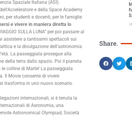
nzia Spaziale Italiana (ASI).
M
 dell’Acceleratore e della Space Academy
f
S
, per studenti e docenti, per le famiglie
1
si e vivere in maniera diretta lo
 “VIAGGIO SULLA LUNA” per poi passare al
 assistere a tantissimi spettacoli sui
Share.
dattica e la divulgazione dell’astronomia
 d’età. La passeggiata prosegue alla
e della terra dallo spazio. Poi il pianeta
a le colline di Marte! La passeggiata
lia. Il Movie consente di vivere
 si trasforma in uno nuovo scenario
egazioni internazionali, si è tenuta la
nternazionali di Asronomia, una
l Remote Astronomical Olympiad, Società