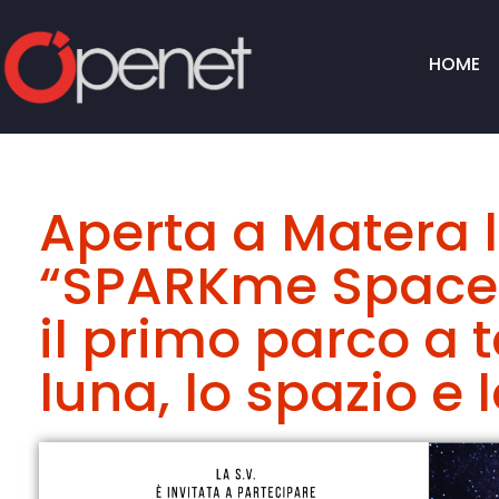
HOME
Aperta a Matera 
“SPARKme Space
il primo parco a 
luna, lo spazio e l