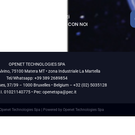
R&D
News
54
Contatti
LAVORA CON NOI
OPENET TECHNOLOGIES SPA
lvino, 75100 Matera MT • zona Industriale La Martella
Tel/Whatsapp: +39 389 2689854
ses, 37/39 – 1000 Bruxelles • Belgium – +32 (02) 5035128
.I. 01021140775 • Pec:
openetspa@pec.it
Openet Technologies Spa | Powered by Openet Technologies Spa