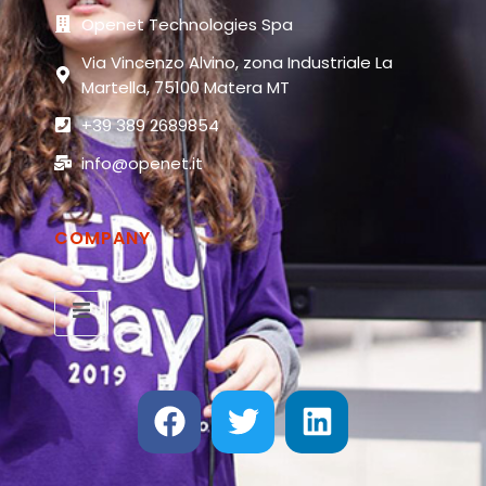
Openet Technologies Spa
Via Vincenzo Alvino, zona Industriale La
Martella, 75100 Matera MT
+39 389 2689854
info@openet.it
COMPANY