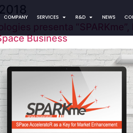
 2018
COMPANY
SERVICES
R&D
NEWS
CO
logies presenta “SPARKme”, l’
 Space Business