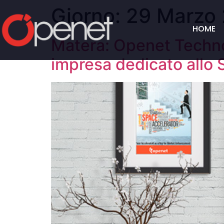
Giorno:
29 Marzo
HOME
Matera: Openet Techno
impresa dedicato allo