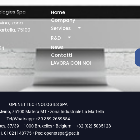
logies Spa
Home
Company
vino, zona
Services
artella, 75100
R&D
News
54
Contatti
LAVORA CON NOI
OPENET TECHNOLOGIES SPA
lvino, 75100 Matera MT • zona Industriale La Martella
Tel/Whatsapp: +39 389 2689854
ses, 37/39 – 1000 Bruxelles • Belgium – +32 (02) 5035128
.I. 01021140775 • Pec:
openetspa@pec.it