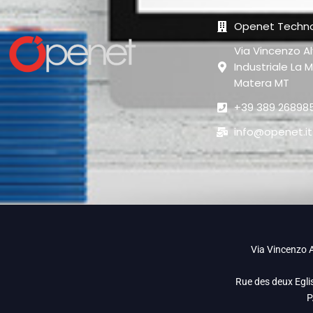
Openet Techno
Via Vincenzo Al
Industriale La M
Matera MT
+39 389 26898
info@openet.it
Via Vincenzo A
Rue des deux Egli
P