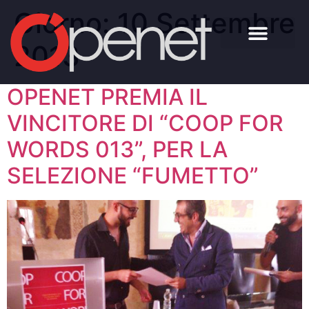
Giorno:
10 Settembre
2013
OPENET PREMIA IL
VINCITORE DI “COOP FOR
WORDS 013”, PER LA
SELEZIONE “FUMETTO”