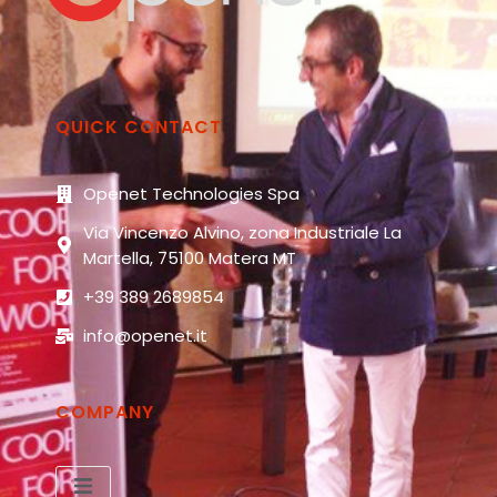
QUICK CONTACT
Openet Technologies Spa
Via Vincenzo Alvino, zona Industriale La
Martella, 75100 Matera MT
+39 389 2689854
info@openet.it
COMPANY