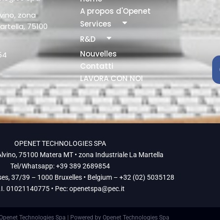
A propos d'Openet
vino, zona
Services
artella, 75100
R&D
Nouvelles
54
Contatti
LAVORA CON NOI
OPENET TECHNOLOGIES SPA
lvino, 75100 Matera MT • zona Industriale La Martella
Tel/Whatsapp: +39 389 2689854
ses, 37/39 – 1000 Bruxelles • Belgium – +32 (02) 5035128
.I. 01021140775 • Pec:
openetspa@pec.it
Openet Technologies Spa | Powered by Openet Technologies Spa