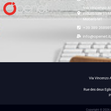
Via Vincenzo Al
Industriale La M
Matera MT
+39 389 26898
info@openet.it
Via Vincenzo A
Rue des deux Egli
P
Copyright © 2026 