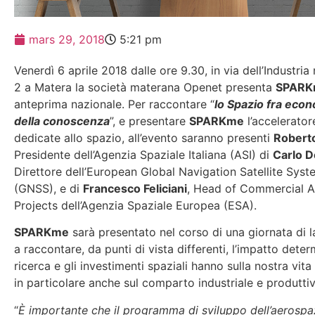
mars 29, 2018
5:21 pm
Venerdì 6 aprile 2018 dalle ore 9.30, in via dell’Industria
2 a Matera la società materana Openet presenta
SPARK
anteprima nazionale. Per raccontare “
lo Spazio fra econ
della conoscenza
”, e presentare
SPARKme
l’accelerator
dedicate allo spazio, all’evento saranno presenti
Roberto
Presidente dell’Agenzia Spaziale Italiana (ASI) di
Carlo D
Direttore dell’European Global Navigation Satellite Sys
(GNSS), e di
Francesco Feliciani
, Head of Commercial A
Projects dell’Agenzia Spaziale Europea (ESA).
SPARKme
sarà presentato nel corso di una giornata di l
a raccontare, da punti di vista differenti, l’impatto dete
ricerca e gli investimenti spaziali hanno sulla nostra vita
in particolare anche sul comparto industriale e produtti
“
È importante che il programma di sviluppo dell’aerospa