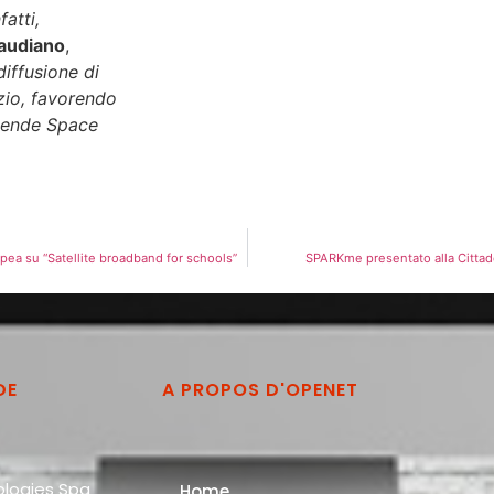
fatti,
audiano
,
diffusione di
azio, favorendo
ziende Space
ea su “Satellite broadband for schools”
SPARKme presentato alla Cittade
DE
A PROPOS D'OPENET
logies Spa
Home