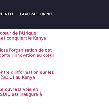
NTATTI
LAVORA CON NOI
 cœur de l'Afrique :
net conquiert le Kenya
ilote l'organisation de cet
orte l'innovation au cœur
ntre d'information sur les
 (SDIC) au Kenya
e ouvre la voie en
e SDIC est inauguré à