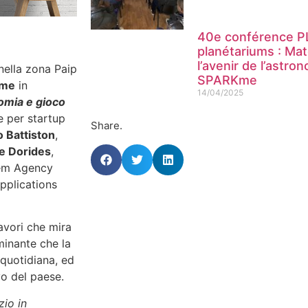
40e conférence PL
planétariums : Mate
l’avenir de l’astro
 nella zona Paip
SPARKme
me
in
14/04/2025
omia e gioco
e per startup
Share.
 Battiston
,
e Dorides
,
tem Agency
pplications
avori che mira
rminante che la
 quotidiana, ed
vo del paese.
zio in